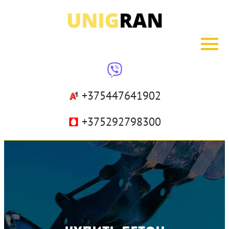
+375447641902
+375292798300