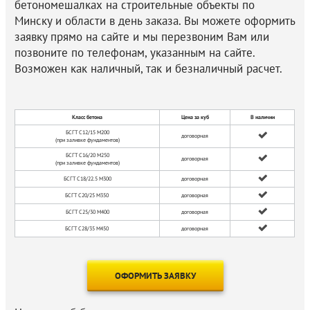
бетономешалках на строительные объекты по
Асфальт
Минску и области в день заказа. Вы можете оформить
заявку прямо на сайте и мы перезвоним Вам или
Асфальтогранулят
позвоните по телефонам, указанным на сайте.
Возможен как наличный, так и безналичный расчет.
Бетон
Цемент
Класс бетона
Цена за куб
В наличии
Известь
БСГТ
С12/15 М200
договорная
(при заливке фундаментов)
БСГТ
С16/20 М250
Мел
договорная
(при заливке фундаментов)
БСГТ
С18/22.5 М300
договорная
Штукатурка
БСГТ
С20/25 М350
договорная
БСГТ С25/30 М400
договорная
Благоустройство территории
БСГТ
С28/35 М450
договорная
Железобетонные изделия
ОФОРМИТЬ ЗАЯВКУ
Трубы и муфты