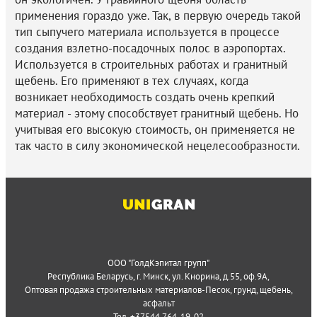
применения гораздо уже. Так, в первую очередь такой
тип сыпучего материала используется в процессе
создания взлетно-посадочных полос в аэропортах.
Используется в строительных работах и гранитный
щебень. Его применяют в тех случаях, когда
возникает необходимость создать очень крепкий
материал - этому способствует гранитный щебень. Но
учитывая его высокую стоимость, он применяется не
так часто в силу экономической нецелесообразности.
ООО "ГолдКэпитал групп"
Республика Беларусь
,
г. Минск
,
ул. Кнорина, д.55, оф.9А
,
Оптовая продажа строительных материалов
-
Песок, грунд, щебень,
асфальт
Тел.
+37544 764-19-02