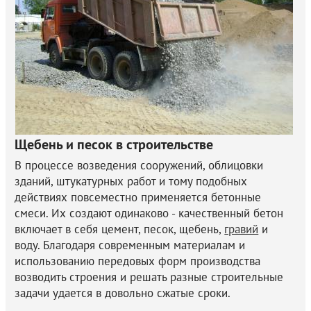
Благоустройство территории
Железобетонные изделия
Трубы и муфты
Услуги
Щебень и песок в строительстве
В процессе возведения сооружений, облицовки
Блоки газосиликатные
зданий, штукатурных работ и тому подобных
действиях повсеместно применяется бетонные
смеси. Их создают одинаково - качественный бетон
включает в себя цемент, песок, щебень,
гравий
и
воду. Благодаря современным материалам и
использованию передовых форм производства
возводить строения и решать разные строительные
задачи удается в довольно сжатые сроки.