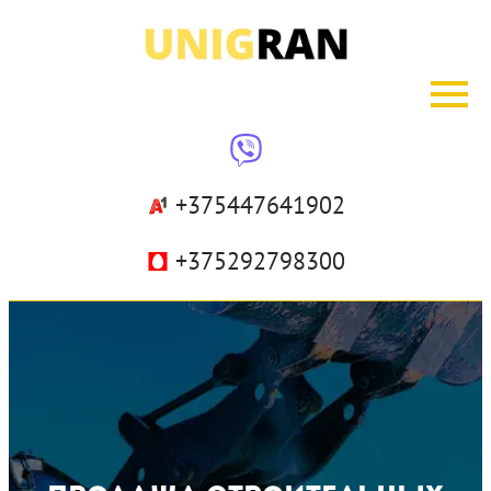
+375447641902
+375292798300